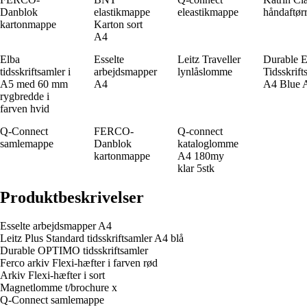
Danblok
elastikmappe
eleastikmappe
håndaftørr
kartonmappe
Karton sort
A4
Elba
Esselte
Leitz Traveller
Durable 
tidsskriftsamler i
arbejdsmapper
lynlåslomme
Tidsskrift
A5 med 60 mm
A4
A4 Blue A
rygbredde i
farven hvid
Q-Connect
FERCO-
Q-connect
samlemappe
Danblok
kataloglomme
kartonmappe
A4 180my
klar 5stk
Produktbeskrivelser
Esselte arbejdsmapper A4
Leitz Plus Standard tidsskriftsamler A4 blå
Durable OPTIMO tidsskriftsamler
Ferco arkiv Flexi-hæfter i farven rød
Arkiv Flexi-hæfter i sort
Magnetlomme t/brochure x
Q-Connect samlemappe