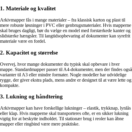
1. Materiale og kvalitet
Arkivmapper fås i mange materialer – fra klassisk karton og plast til
mere robuste løsninger i PVC eller genbrugsmaterialer. Hvis mapperne
skal bruges dagligt, bør du vælge en model med forstærkede kanter og
slidstærke hængsler. Til langtidsopbevaring af dokumenter kan syrefrit
materiale være en fordel.
2. Kapacitet og størrelse
Overvej, hvor mange dokumenter du typisk skal opbevare i hver
mappe. Standardmapper passer til A4-dokumenter, men der findes også
varianter til A3 eller mindre formater. Nogle modeller har udvidelige
rygge, der giver ekstra plads, mens andre er designet til at være lette og
kompakte.
3. Lukning og håndtering
Arkivmapper kan have forskellige lukninger – elastik, trykknap, lynlås
eller klap. Hvis mapperne skal transporteres ofte, er en sikker lukning
vigtig for at beskytte indholdet. Til stationær brug i reoler kan åbne
mapper eller ringbind være mere praktiske.