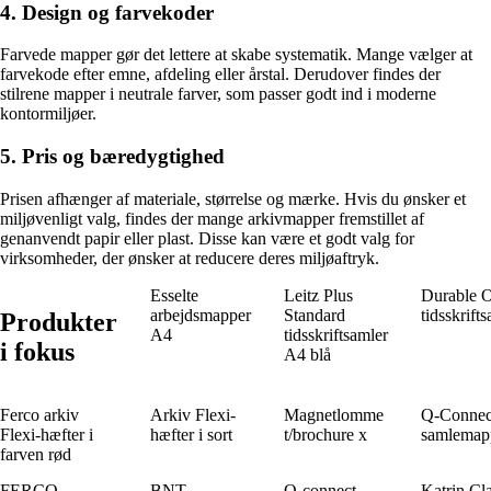
4. Design og farvekoder
Farvede mapper gør det lettere at skabe systematik. Mange vælger at
farvekode efter emne, afdeling eller årstal. Derudover findes der
stilrene mapper i neutrale farver, som passer godt ind i moderne
kontormiljøer.
5. Pris og bæredygtighed
Prisen afhænger af materiale, størrelse og mærke. Hvis du ønsker et
miljøvenligt valg, findes der mange arkivmapper fremstillet af
genanvendt papir eller plast. Disse kan være et godt valg for
virksomheder, der ønsker at reducere deres miljøaftryk.
Esselte
Leitz Plus
Durable
arbejdsmapper
Standard
tidsskrift
Produkter
A4
tidsskriftsamler
i fokus
A4 blå
Ferco arkiv
Arkiv Flexi-
Magnetlomme
Q-Connec
Flexi-hæfter i
hæfter i sort
t/brochure x
samlemap
farven rød
FERCO-
BNT
Q-connect
Katrin Cla