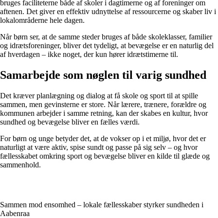
bruges faciliteterne både af skoler i dagtimerne og af foreninger om
aftenen. Det giver en effektiv udnyttelse af ressourcerne og skaber liv i
lokalområderne hele dagen.
Når børn ser, at de samme steder bruges af både skoleklasser, familier
og idrætsforeninger, bliver det tydeligt, at bevægelse er en naturlig del
af hverdagen – ikke noget, der kun hører idrætstimerne til.
Samarbejde som nøglen til varig sundhed
Det kræver planlægning og dialog at få skole og sport til at spille
sammen, men gevinsterne er store. Når lærere, trænere, forældre og
kommunen arbejder i samme retning, kan der skabes en kultur, hvor
sundhed og bevægelse bliver en fælles værdi.
For børn og unge betyder det, at de vokser op i et miljø, hvor det er
naturligt at være aktiv, spise sundt og passe på sig selv – og hvor
fællesskabet omkring sport og bevægelse bliver en kilde til glæde og
sammenhold.
Sammen mod ensomhed – lokale fællesskaber styrker sundheden i
Aabenraa