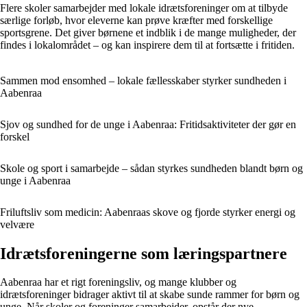
Flere skoler samarbejder med lokale idrætsforeninger om at tilbyde
særlige forløb, hvor eleverne kan prøve kræfter med forskellige
sportsgrene. Det giver børnene et indblik i de mange muligheder, der
findes i lokalområdet – og kan inspirere dem til at fortsætte i fritiden.
Sammen mod ensomhed – lokale fællesskaber styrker sundheden i
Aabenraa
Sjov og sundhed for de unge i Aabenraa: Fritidsaktiviteter der gør en
forskel
Skole og sport i samarbejde – sådan styrkes sundheden blandt børn og
unge i Aabenraa
Friluftsliv som medicin: Aabenraas skove og fjorde styrker energi og
velvære
Idrætsforeningerne som læringspartnere
Aabenraa har et rigt foreningsliv, og mange klubber og
idrætsforeninger bidrager aktivt til at skabe sunde rammer for børn og
unge. Når skoler og foreninger samarbejder, opstår der nye