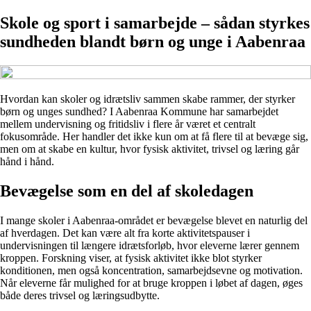
Skole og sport i samarbejde – sådan styrkes
sundheden blandt børn og unge i Aabenraa
Hvordan kan skoler og idrætsliv sammen skabe rammer, der styrker
børn og unges sundhed? I Aabenraa Kommune har samarbejdet
mellem undervisning og fritidsliv i flere år været et centralt
fokusområde. Her handler det ikke kun om at få flere til at bevæge sig,
men om at skabe en kultur, hvor fysisk aktivitet, trivsel og læring går
hånd i hånd.
Bevægelse som en del af skoledagen
I mange skoler i Aabenraa-området er bevægelse blevet en naturlig del
af hverdagen. Det kan være alt fra korte aktivitetspauser i
undervisningen til længere idrætsforløb, hvor eleverne lærer gennem
kroppen. Forskning viser, at fysisk aktivitet ikke blot styrker
konditionen, men også koncentration, samarbejdsevne og motivation.
Når eleverne får mulighed for at bruge kroppen i løbet af dagen, øges
både deres trivsel og læringsudbytte.