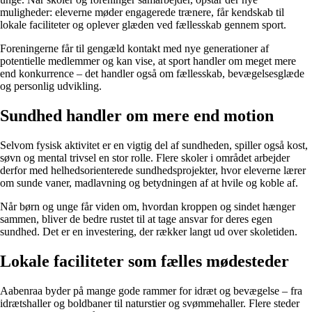
muligheder: eleverne møder engagerede trænere, får kendskab til
lokale faciliteter og oplever glæden ved fællesskab gennem sport.
Foreningerne får til gengæld kontakt med nye generationer af
potentielle medlemmer og kan vise, at sport handler om meget mere
end konkurrence – det handler også om fællesskab, bevægelsesglæde
og personlig udvikling.
Sundhed handler om mere end motion
Selvom fysisk aktivitet er en vigtig del af sundheden, spiller også kost,
søvn og mental trivsel en stor rolle. Flere skoler i området arbejder
derfor med helhedsorienterede sundhedsprojekter, hvor eleverne lærer
om sunde vaner, madlavning og betydningen af at hvile og koble af.
Når børn og unge får viden om, hvordan kroppen og sindet hænger
sammen, bliver de bedre rustet til at tage ansvar for deres egen
sundhed. Det er en investering, der rækker langt ud over skoletiden.
Lokale faciliteter som fælles mødesteder
Aabenraa byder på mange gode rammer for idræt og bevægelse – fra
idrætshaller og boldbaner til naturstier og svømmehaller. Flere steder